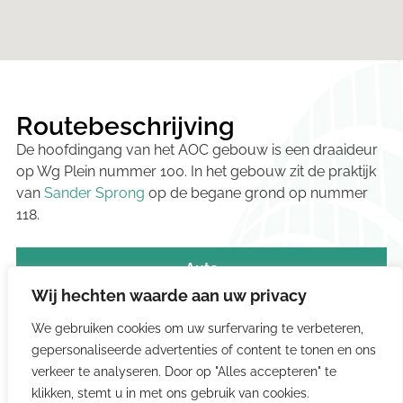
Routebeschrijving
De hoofdingang van het AOC gebouw is een draaideur
op Wg Plein nummer 100. In het gebouw zit de praktijk
van
Sander Sprong
op de begane grond op nummer
118.
Auto
Wij hechten waarde aan uw privacy
We gebruiken cookies om uw surfervaring te verbeteren,
Op straat is het parkeertarief maandag tot en
gepersonaliseerde advertenties of content te tonen en ons
met zaterdag tussen 9:00 en 24:00 €6,50 per uur.
verkeer te analyseren. Door op "Alles accepteren" te
Mocht er op straat geen plek zijn, dan bevindt er
klikken, stemt u in met ons gebruik van cookies.