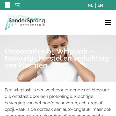
NL
EN
Osteopathie bij Whiplash –
Natuurlijk herstel en verlichting
van klachten
Een whiplash is een veelvoorkomende nekblessure
die ontstaat door een plotselinge, krachtige
beweging van het hoofd naar voren, achteren of
opzij. Vaak is de oorzaak een auto-ongeluk, maar ook
sportongevallen, valpartijen of een onverwachte