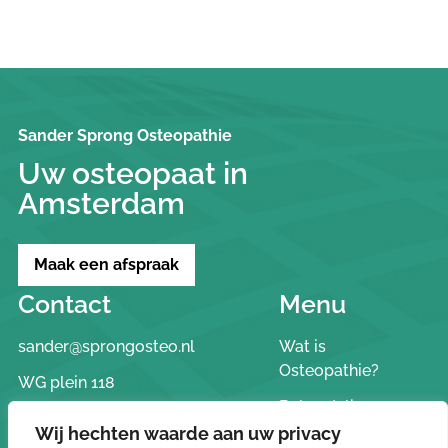
Sander Sprong Osteopathie
Uw osteopaat in
Amsterdam
Maak een afspraak
Contact
Menu
sander@sprongosteo.nl
Wat is
Osteopathie?
WG plein 118
Behandelingen
1054 SC Amsterdam
Wij hechten waarde aan uw privacy
Sander Sprong