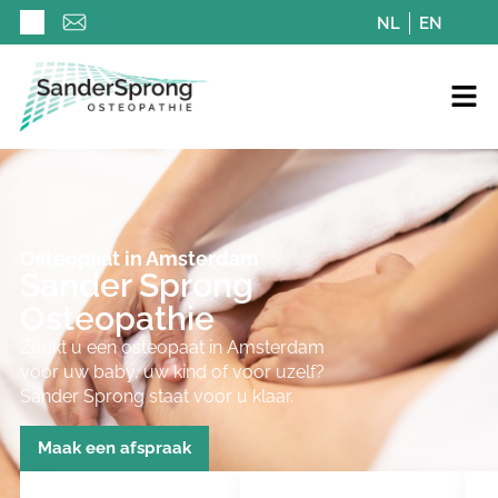
NL
EN
Osteopaat in Amsterdam
Sander Sprong
Osteopathie
Zoekt u een osteopaat in Amsterdam
voor uw baby, uw kind of voor uzelf?
Sander Sprong staat voor u klaar.
Maak een afspraak