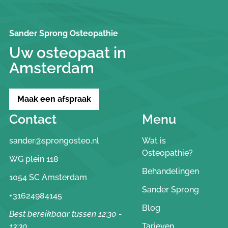
Sander Sprong Osteopathie
Uw osteopaat in
Amsterdam
Maak een afspraak
Contact
Menu
sander@sprongosteo.nl
Wat is
Osteopathie?
WG plein 118
Behandelingen
1054 SC Amsterdam
Sander Sprong
+31624984145
Blog
Best bereikbaar tussen 12:30 -
13:30
Tarieven